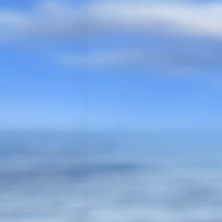
20180421_0
DSCF1870