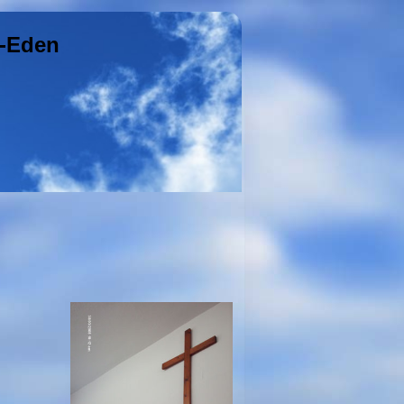
g-Eden
eu.