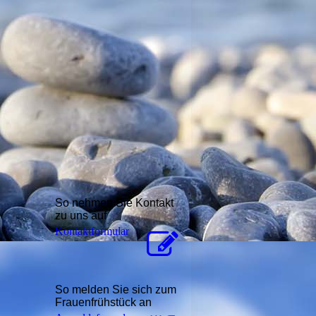
So nehmen Sie Kontakt
zu uns auf
Kon­takt­for­mu­lar
So melden Sie sich zum
Frauenfrühstück an