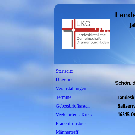
Lande
Ja
Startseite
Über uns
Schön, da
Veranstaltungen
Landesk
Termine
Baltzer
Gebetsbriefkasten
16515 O
Veehharfen - Kreis
Frauenfrühstück
Männertreff