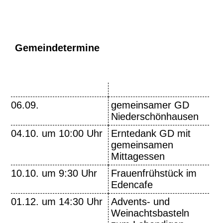
Gemeindetermine
06.09.
gemeinsamer GD
Niederschönhausen
04.10. um 10:00 Uhr
Erntedank GD mit
gemeinsamen
Mittagessen
10.10. um 9:30 Uhr
Frauenfrühstück im
Edencafe
01.12. um 14:30 Uhr
Advents- und
Weinachtsbasteln